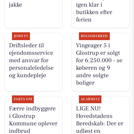
jakke
igen klar i
butikken efter
ferien
JOBNYT
BOLIGMARKED
Driftsleder til
Vingeager 5 i
ejendomsservice
Glostrup er solgt
med ansvar for
for 6.250.000 - se
personaleledelse
køberen og 9
og kundepleje
andre solgte
boliger
FAKTA OM
ALARM112
Færre indbyggere
LIGE NU!
i Glostrup
Hovedstadens
Kommune oplever
Beredskab: Der er
indbrud
udløst en