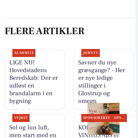
FLERE ARTIKLER
ALARM112
JOBNYT
LIGE NU!
Savner du nye
Hovedstadens
græsgange? - Her
Beredskab: Der er
er nye ledige
udløst en
stillinger i
brandalarm i en
Glostrup og
bygning
omegn
VEJRET
SPONSORERET
OPSLAGSTAVLEN
Sol og lun luft,
KOKKENS
men start med en
VINHUS ApS er