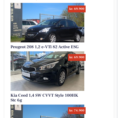
kr. 69.900
Peugeot 208 1,2 e-VTi 82 Active ESG
kr. 69.900
Kia Ceed 1,4 SW CVVT Style 100HK
Stc 6g
kr. 74.900