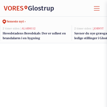
VORES
Glostrup
Seneste nyt ›
2 timer siden |
ALARM112
2 timer siden |
JOBNYT
Hovedstadens Beredskab: Der er udløst en
Savner du nye græsga
brandalarm i en bygning
ledige stillinger i Gl