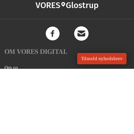
VORES
Glostrup
OM VORES DIGITAL
Tilmeld nyhedsbrev
Om os
For annoncører
Vilkår og Privatlivspolitik
Kontakt VORES Digital
Administrer samtykke
GENVEJE