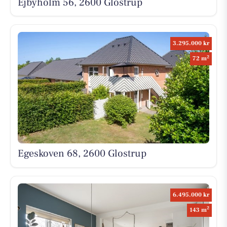
Ejbyholm 56, 2600 Glostrup
3.295.000 kr
2
72 m
Egeskoven 68, 2600 Glostrup
6.495.000 kr
2
143 m