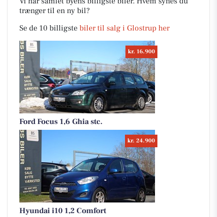
Vi har samlet byens billigste biler. Hvem synes du
trænger til en ny bil?
Se de 10 billigste
biler til salg i Glostrup her
kr. 16.900
Ford Focus 1,6 Ghia stc.
kr. 24.900
Hyundai i10 1,2 Comfort