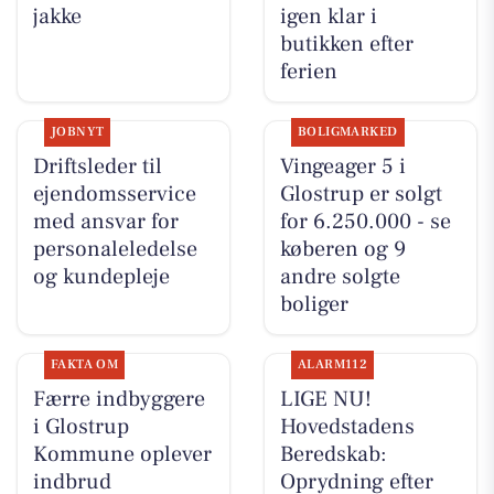
jakke
igen klar i
butikken efter
ferien
JOBNYT
BOLIGMARKED
Driftsleder til
Vingeager 5 i
ejendomsservice
Glostrup er solgt
med ansvar for
for 6.250.000 - se
personaleledelse
køberen og 9
og kundepleje
andre solgte
boliger
FAKTA OM
ALARM112
Færre indbyggere
LIGE NU!
i Glostrup
Hovedstadens
Kommune oplever
Beredskab:
indbrud
Oprydning efter