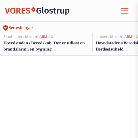
VORES
Glostrup
Seneste nyt ›
51 minutter siden |
ALARM112
4 timer siden |
ALARM112
Hovedstadens Beredskab: Der er udløst en
Hovedstadens Beredsk
brandalarm i en bygning
færdselsuheld