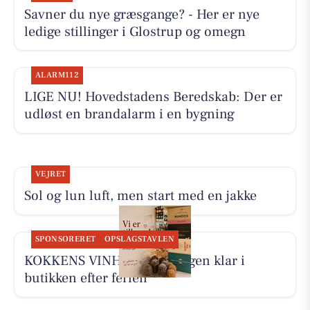
Savner du nye græsgange? - Her er nye
ledige stillinger i Glostrup og omegn
ALARM112
LIGE NU! Hovedstadens Beredskab: Der er
udløst en brandalarm i en bygning
VEJRET
Sol og lun luft, men start med en jakke
SPONSORERET
OPSLAGSTAVLEN
KOKKENS VINHUS ApS er igen klar i
butikken efter ferien