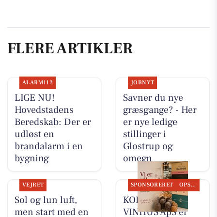
FLERE ARTIKLER
ALARM112
JOBNYT
LIGE NU!
Savner du nye
Hovedstadens
græsgange? - Her
Beredskab: Der er
er nye ledige
udløst en
stillinger i
brandalarm i en
Glostrup og
bygning
omegn
VEJRET
SPONSORERET
OPSLAGSTAVLEN
Sol og lun luft,
KOKKENS
men start med en
VINHUS ApS er