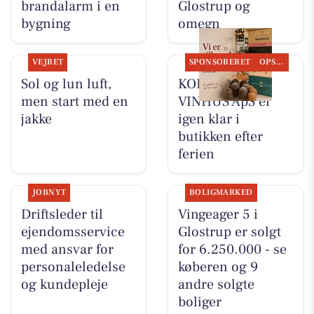
brandalarm i en
Glostrup og
bygning
omegn
VEJRET
SPONSORERET
OPSLAGSTAVLEN
Sol og lun luft,
KOKKENS
men start med en
VINHUS ApS er
jakke
igen klar i
butikken efter
ferien
JOBNYT
BOLIGMARKED
Driftsleder til
Vingeager 5 i
ejendomsservice
Glostrup er solgt
med ansvar for
for 6.250.000 - se
personaleledelse
køberen og 9
og kundepleje
andre solgte
boliger