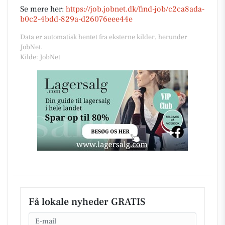
Se mere her:
https://job.jobnet.dk/find-job/c2ca8ada-
b0c2-4bdd-829a-d26076eee44e
Data er automatisk hentet fra eksterne kilder, herunder
JobNet.
Kilde: JobNet
Få lokale nyheder GRATIS
Email