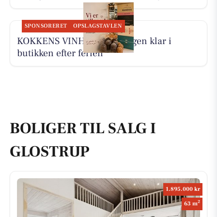
SPONSORERET
OPSLAGSTAVLEN
KOKKENS VINHUS ApS er igen klar i
butikken efter ferien
BOLIGER TIL SALG I
GLOSTRUP
1.895.000 kr
2
63 m