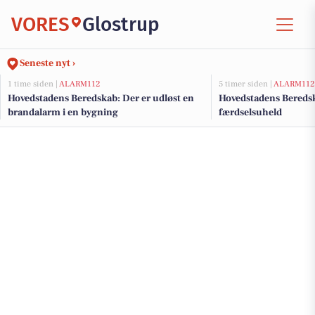
VORES
Glostrup
Seneste nyt ›
1 time siden |
ALARM112
5 timer siden |
ALARM112
Hovedstadens Beredskab: Der er udløst en
Hovedstadens Beredsk
brandalarm i en bygning
færdselsuheld