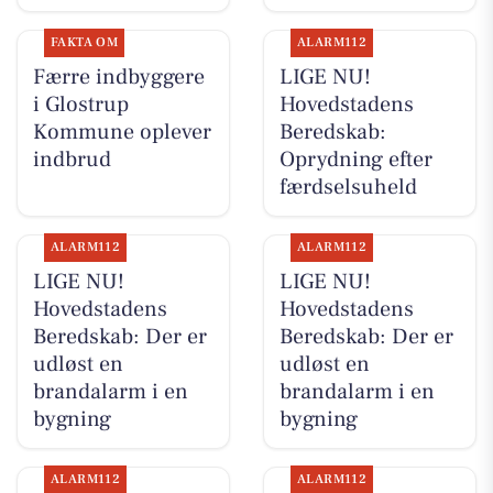
FAKTA OM
ALARM112
Færre indbyggere
LIGE NU!
i Glostrup
Hovedstadens
Kommune oplever
Beredskab:
indbrud
Oprydning efter
færdselsuheld
ALARM112
ALARM112
LIGE NU!
LIGE NU!
Hovedstadens
Hovedstadens
Beredskab: Der er
Beredskab: Der er
udløst en
udløst en
brandalarm i en
brandalarm i en
bygning
bygning
ALARM112
ALARM112