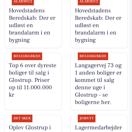
ALARM112
ALARM112
Hovedstadens
Hovedstadens
Beredskab: Der er
Beredskab: Der er
udløst en
udløst en
brandalarm i en
brandalarm i en
bygning
bygning
BOLIGMARKED
BOLIGMARKED
Top 6 over dyreste
Langagervej 73 og
boliger til salg i
1 anden boliger er
Glostrup. Priser
kommet til salg
op til 11.000.000
denne uge i
kr
Glostrup - se
boligerne her.
DET SKER
JOBNYT
Oplev Glostrup i
Lagermedarbejder