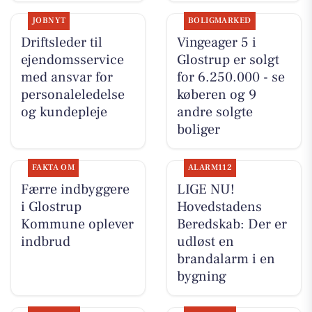
JOBNYT
BOLIGMARKED
Driftsleder til
Vingeager 5 i
ejendomsservice
Glostrup er solgt
med ansvar for
for 6.250.000 - se
personaleledelse
køberen og 9
og kundepleje
andre solgte
boliger
FAKTA OM
ALARM112
Færre indbyggere
LIGE NU!
i Glostrup
Hovedstadens
Kommune oplever
Beredskab: Der er
indbrud
udløst en
brandalarm i en
bygning