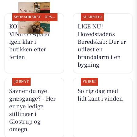
SPONSORERET
OPSLAGSTAVLEN
ALARM112
KOKKENS
LIGE NU!
VINHUS ApS er
Hovedstadens
igen klar i
Beredskab: Der er
butikken efter
udløst en
ferien
brandalarm i en
bygning
JOBNYT
VEJRET
Savner du nye
Solrig dag med
græsgange? - Her
lidt kant i vinden
er nye ledige
stillinger i
Glostrup og
omegn