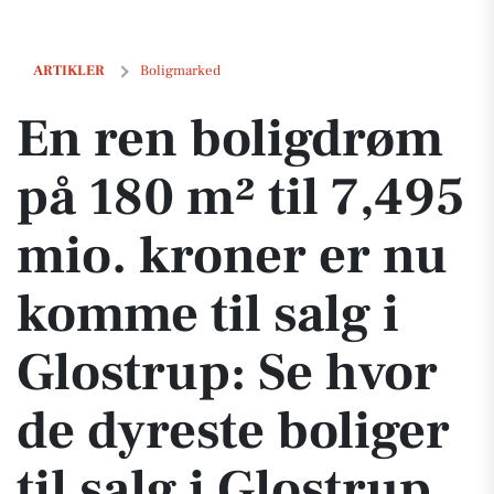
En ren boligdrøm på 180 m² til 7,495 mio. kroner er nu komme til salg 
ARTIKLER
Boligmarked
En ren boligdrøm
på 180 m² til 7,495
mio. kroner er nu
komme til salg i
Glostrup: Se hvor
de dyreste boliger
til salg i Glostrup