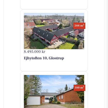
2
388 m
8.495.000 kr
Ejbytoften 10, Glostrup
2
180 m