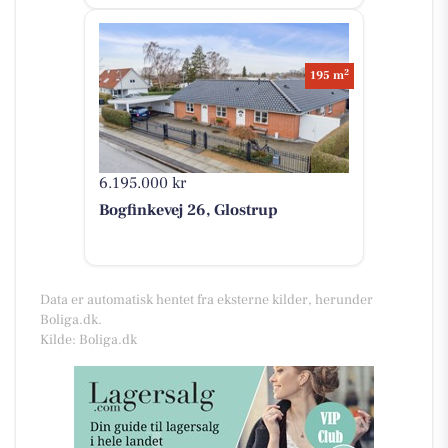
2
195 m
6.195.000 kr
Bogfinkevej 26, Glostrup
Data er automatisk hentet fra eksterne kilder, herunder
Boliga.dk.
Kilde: Boliga.dk