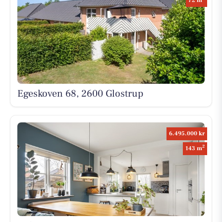
72 m
Egeskoven 68, 2600 Glostrup
6.495.000 kr
2
143 m