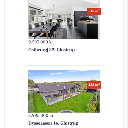
2
210 m
9.595.000 kr
Østbrovej 22, Glostrup
2
225 m
8.995.000 kr
Dysseaasen 14, Glostrup