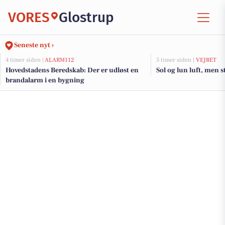
VORES
Glostrup
Seneste nyt ›
4 timer siden |
ALARM112
5 timer siden |
VEJRET
Hovedstadens Beredskab: Der er udløst en
Sol og lun luft, men 
brandalarm i en bygning