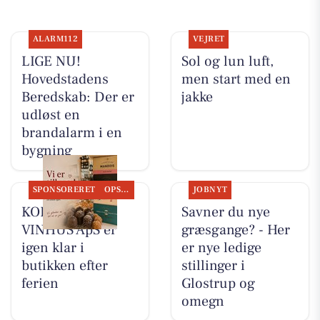
ALARM112
VEJRET
LIGE NU!
Sol og lun luft,
Hovedstadens
men start med en
Beredskab: Der er
jakke
udløst en
brandalarm i en
bygning
SPONSORERET
OPSLAGSTAVLEN
JOBNYT
KOKKENS
Savner du nye
VINHUS ApS er
græsgange? - Her
igen klar i
er nye ledige
butikken efter
stillinger i
ferien
Glostrup og
omegn