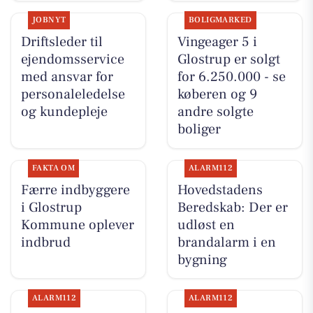
JOBNYT
BOLIGMARKED
Driftsleder til
Vingeager 5 i
ejendomsservice
Glostrup er solgt
med ansvar for
for 6.250.000 - se
personaleledelse
køberen og 9
og kundepleje
andre solgte
boliger
FAKTA OM
ALARM112
Færre indbyggere
Hovedstadens
i Glostrup
Beredskab: Der er
Kommune oplever
udløst en
indbrud
brandalarm i en
bygning
ALARM112
ALARM112