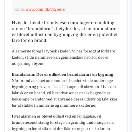
Kilde:
www.odin.dk/112puls/
Hvis det lokale brandvæsen modtager en melding
om en "brandalarm", betyder det, at en brandalarm
er blevet udløst i en bygning, og der er en potentiel
fare for en brand.
Alarmerne foregår typisk i koder. Vi har forsøgt at forklare
koden, så du nemmere kan gennemskue hvorfor der er
udrykning i byen:
Brandalarm: Der er udløst en brandalarm i en bygning
Når brandvæsenet ankommer til stedet, vil de undersøge
bygningen og prøve at fastslå årsagen til alarmen. Hvis der
faktisk er en brand, vil brandvæsenet straks begynde at
bekæmpe branden ved at anvende deres udstyr og taktikker
for at slukke flammerne og minimere skaderne.
Hvis alarmen er blevet udløst ved en fejltagelse, vil
brandvæsenet stadig foretage en grundig undersøgelse af
bygningen for at sikre, at der ikke er nogen risiko for en