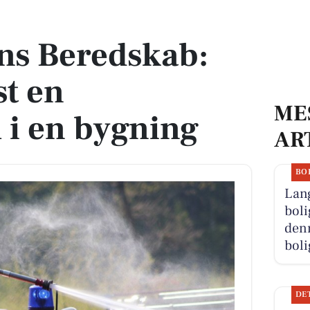
t en brandalarm i en bygning
ns Beredskab:
st en
ME
 i en bygning
AR
BO
Lan
boli
denn
boli
DE