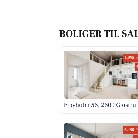
BOLIGER TIL SA
1.895.0
Ejbyholm 56, 2600 Glostru
6.495.0