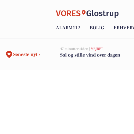
VORES
Glostrup
ALARM112
BOLIG
ERHVER
47 minutter siden |
VEJRET
Seneste nyt ›
Sol og stille vind over dagen