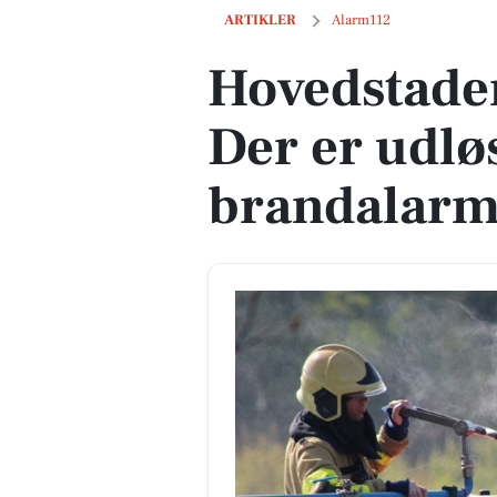
Hovedstadens Beredskab: Der er udløs
ARTIKLER
Alarm112
Hovedstade
Der er udlø
brandalarm