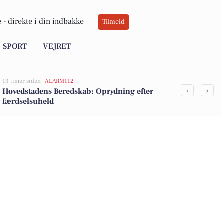
 -
direkte i din indbakke
Tilmeld
SPORT
VEJRET
13 timer siden |
ALARM112
18 timer siden |
A
‹
›
Hovedstadens Beredskab: Oprydning efter
Hovedstadens
færdselsuheld
brandalarm 