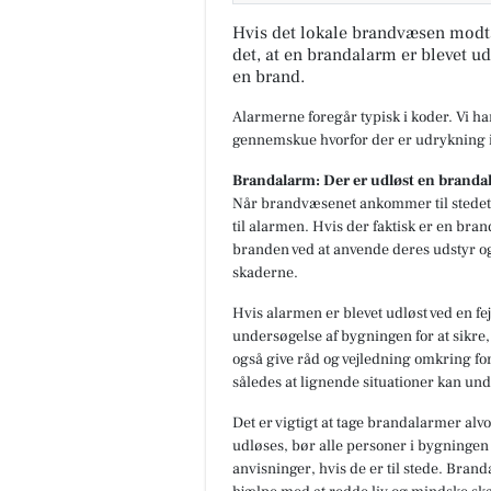
Hvis det lokale brandvæsen modt
det, at en brandalarm er blevet ud
en brand.
Alarmerne foregår typisk i koder. Vi h
gennemskue hvorfor der er udrykning i
Brandalarm: Der er udløst en branda
Når brandvæsenet ankommer til stedet,
til alarmen. Hvis der faktisk er en br
branden ved at anvende deres udstyr o
skaderne.
Hvis alarmen er blevet udløst ved en fe
undersøgelse af bygningen for at sikre, 
også give råd og vejledning omkring fo
således at lignende situationer kan und
Det er vigtigt at tage brandalarmer alvo
udløses, bør alle personer i bygningen
anvisninger, hvis de er til stede. Bran