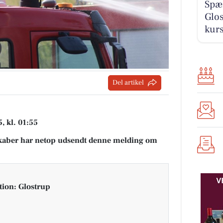
Spæ
Glos
kur
Del artikel
 kl. 01:55
aber har netop udsendt denne melding om
tion: Glostrup