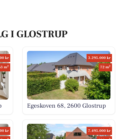
LG I GLOSTRUP
00 kr
3.295.000 kr
2
2
63 m
72 m
p
Egeskoven 68, 2600 Glostrup
00 kr
7.495.000 kr
2
2