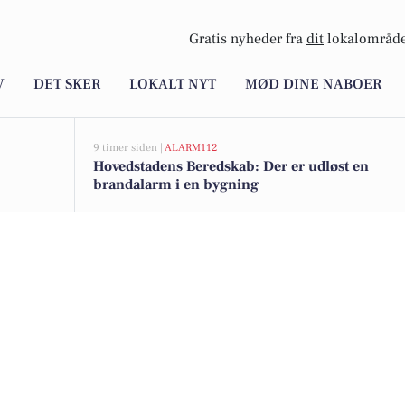
Gratis nyheder fra
dit
lokalområde
V
DET SKER
LOKALT NYT
MØD DINE NABOER
9 timer siden |
ALARM112
Hovedstadens Beredskab: Der er udløst en
brandalarm i en bygning