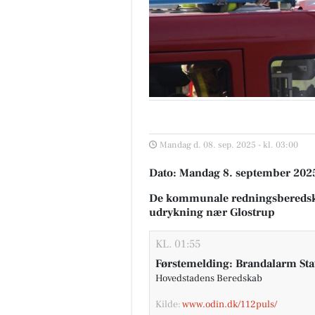
Mandag d. 08. sep. 2025 - kl. 03:00
Dato: Mandag 8. september 2025,
De kommunale redningsberedsk
udrykning nær Glostrup
KL. 01:55
Førstemelding: Brandalarm Sta
Hovedstadens Beredskab
Kilde:
www.odin.dk/112puls/