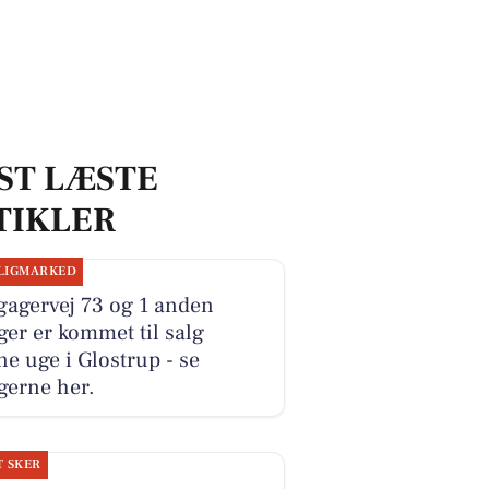
ST LÆSTE
TIKLER
LIGMARKED
gagervej 73 og 1 anden
ger er kommet til salg
e uge i Glostrup - se
gerne her.
T SKER