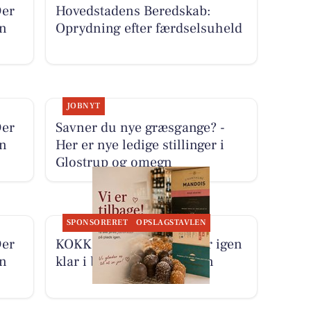
Der
Hovedstadens Beredskab:
en
Oprydning efter færdselsuheld
JOBNYT
Der
Savner du nye græsgange? -
en
Her er nye ledige stillinger i
Glostrup og omegn
SPONSORERET
OPSLAGSTAVLEN
Der
KOKKENS VINHUS ApS er igen
en
klar i butikken efter ferien