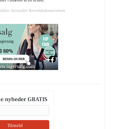
er i tilfælde af en brand.
 kilder, herunder Beredskabsstyrelsen.
le nyheder GRATIS
Tilmeld