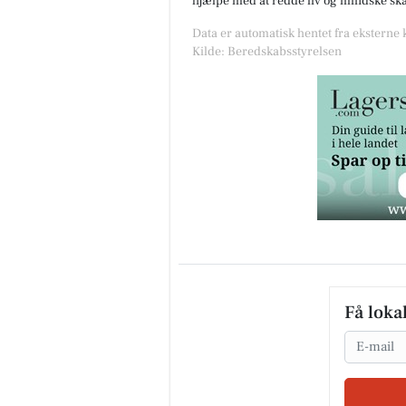
hjælpe med at redde liv og mindske skad
Data er automatisk hentet fra eksterne
Kilde: Beredskabsstyrelsen
Få loka
Email