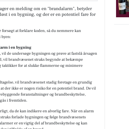
ager en melding om en "brandalarm", betyder
løst i en bygning, og der er en potentiel fare for
ar forsøgt at forklare koden, så du nemmere kan
 byen:
larm i en bygning
 vil de undersøge bygningen og prøve at fastslå årsagen
and, vil brandvæsenet straks begynde at bekæmpe
g taktikker for at slukke flammerne og minimere
jltagelse, vil brandvæsenet stadig foretage en grundig
at der ikke er nogen risiko for en potentiel brand. De vil
rebyggende foranstaltninger og brandbeskyttelse,
gås i fremtiden.
rligt, da de kan indikere en alvorlig fare. Når en alarm
 straks forlade bygningen og følge brandvæsenets
dalarmer er en vigtig del af brandbeskyttelse og kan