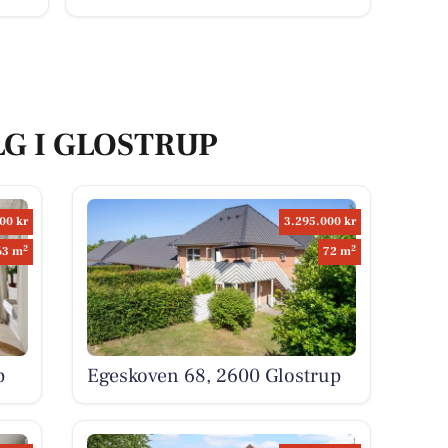
LG I GLOSTRUP
00 kr
3.295.000 kr
2
2
63 m
72 m
p
Egeskoven 68, 2600 Glostrup