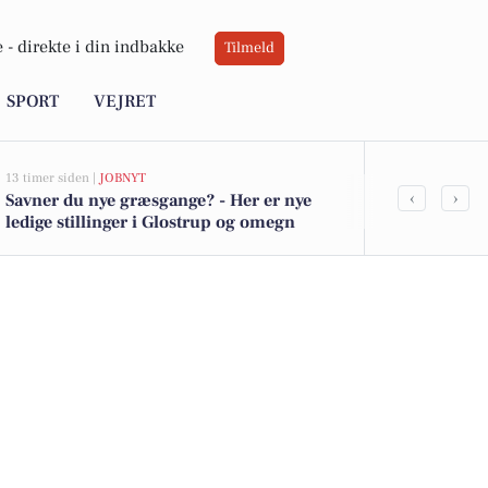
 -
direkte i din indbakke
Tilmeld
SPORT
VEJRET
13 timer siden |
JOBNYT
19 timer siden |
V
‹
›
Savner du nye græsgange? - Her er nye
Solrig dag me
ledige stillinger i Glostrup og omegn