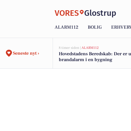
VORES
Glostrup
ALARM112
BOLIG
ERHVER
8 timer siden |
ALARM112
Seneste nyt ›
Hovedstadens Beredskab: Der er u
brandalarm i en bygning