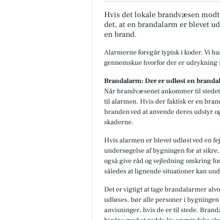
Hvis det lokale brandvæsen modt
det, at en brandalarm er blevet ud
en brand.
Alarmerne foregår typisk i koder. Vi h
gennemskue hvorfor der er udrykning i
Brandalarm: Der er udløst en branda
Når brandvæsenet ankommer til stedet,
til alarmen. Hvis der faktisk er en br
branden ved at anvende deres udstyr o
skaderne.
Hvis alarmen er blevet udløst ved en fe
undersøgelse af bygningen for at sikre, 
også give råd og vejledning omkring fo
således at lignende situationer kan und
Det er vigtigt at tage brandalarmer alvo
udløses, bør alle personer i bygningen
anvisninger, hvis de er til stede. Bran