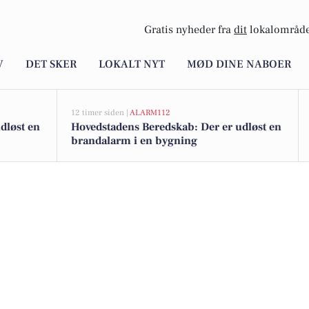
Gratis nyheder fra
dit
lokalområde
V
DET SKER
LOKALT NYT
MØD DINE NABOER
12 timer siden |
ALARM112
dløst en
Hovedstadens Beredskab: Der er udløst en
brandalarm i en bygning