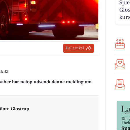
Spæ
Glos
kur
Del artikel
03:33
aber har netop udsendt denne melding om
tion: Glostrup