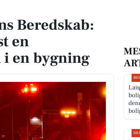
t en brandalarm i en bygning
ns Beredskab:
st en
ME
 i en bygning
AR
BO
Lan
boli
denn
boli
DE