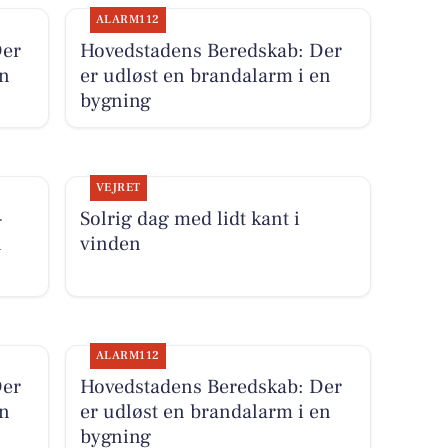
ALARM112
Der
Hovedstadens Beredskab: Der
en
er udløst en brandalarm i en
bygning
VEJRET
-
Solrig dag med lidt kant i
i
vinden
ALARM112
Der
Hovedstadens Beredskab: Der
en
er udløst en brandalarm i en
bygning