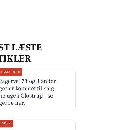
ST LÆSTE
TIKLER
LIGMARKED
gagervej 73 og 1 anden
ger er kommet til salg
e uge i Glostrup - se
gerne her.
T SKER