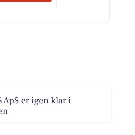
pS er igen klar i
ien