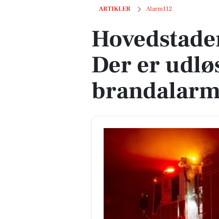
Hovedstadens Beredskab: Der er udløs
ARTIKLER
Alarm112
Hovedstade
Der er udlø
brandalarm