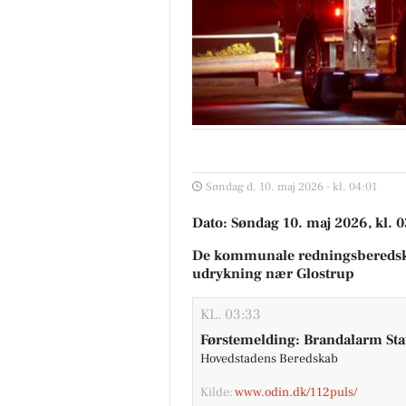
Søndag d. 10. maj 2026 - kl. 04:01
Dato: Søndag 10. maj 2026, kl. 
De kommunale redningsberedsk
udrykning nær Glostrup
KL. 03:33
Førstemelding: Brandalarm Sta
Hovedstadens Beredskab
Kilde:
www.odin.dk/112puls/