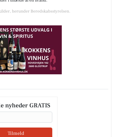
er i tilfælde af en brand.
 kilder, herunder Beredskabsstyrelsen.
le nyheder GRATIS
Tilmeld