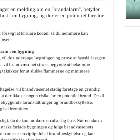
ager en melding om en "brandalarm", betyder
løst i en bygning, og der er en potentiel fare for
ar forsøgt at forklare koden, så du nemmere kan
 byen:
larm i en bygning
 vil de undersøge bygningen og prøve at fastslå årsagen
and, vil brandvæsenet straks begynde at bekæmpe
g taktikker for at slukke flammerne og minimere
jltagelse, vil brandvæsenet stadig foretage en grundig
at der ikke er nogen risiko for en potentiel brand. De vil
rebyggende foranstaltninger og brandbeskyttelse,
gås i fremtiden.
rligt, da de kan indikere en alvorlig fare. Når en alarm
 straks forlade bygningen og følge brandvæsenets
dalarmer er en vigtig del af brandbeskyttelse og kan