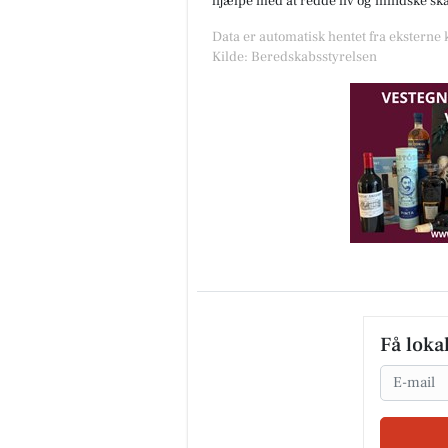
hjælpe med at redde liv og mindske skad
Data er automatisk hentet fra eksterne
Kilde: Beredskabsstyrelsen
Få loka
Email