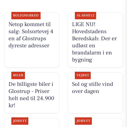
BOLIGMARKED
ALARM112
Netop kommet til
LIGE NU!
salg: Solsortevej 4
Hovedstadens
en af Glostrups
Beredskab: Der er
dyreste adresser
udløst en
brandalarm i en
bygning
BILER
VEJRET
De billigste biler i
Sol og stille vind
Glostrup - Priser
over dagen
helt ned til 24.900
kr!
JOBNYT
JOBNYT