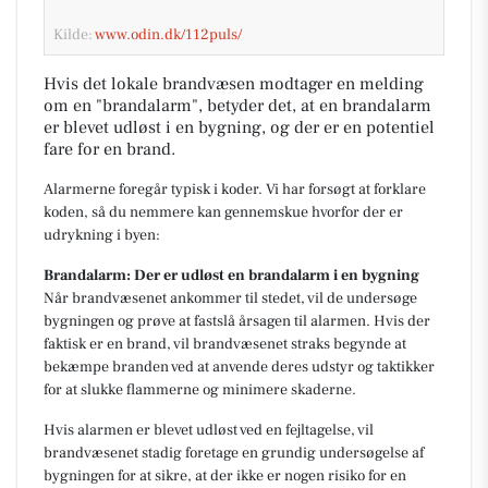
Kilde:
www.odin.dk/112puls/
Hvis det lokale brandvæsen modtager en melding
om en "brandalarm", betyder det, at en brandalarm
er blevet udløst i en bygning, og der er en potentiel
fare for en brand.
Alarmerne foregår typisk i koder. Vi har forsøgt at forklare
koden, så du nemmere kan gennemskue hvorfor der er
udrykning i byen:
Brandalarm: Der er udløst en brandalarm i en bygning
Når brandvæsenet ankommer til stedet, vil de undersøge
bygningen og prøve at fastslå årsagen til alarmen. Hvis der
faktisk er en brand, vil brandvæsenet straks begynde at
bekæmpe branden ved at anvende deres udstyr og taktikker
for at slukke flammerne og minimere skaderne.
Hvis alarmen er blevet udløst ved en fejltagelse, vil
brandvæsenet stadig foretage en grundig undersøgelse af
bygningen for at sikre, at der ikke er nogen risiko for en