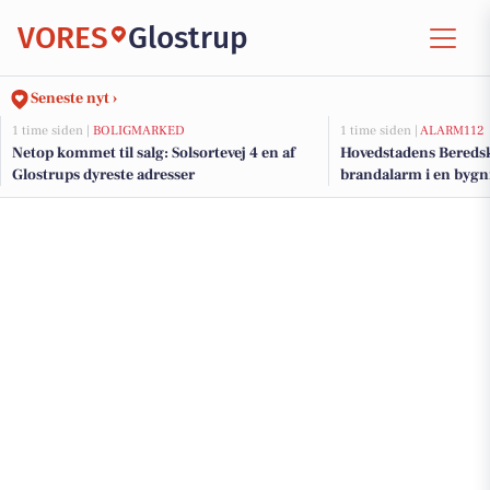
VORES
Glostrup
Seneste nyt ›
1 time siden |
BOLIGMARKED
1 time siden |
ALARM112
Netop kommet til salg: Solsortevej 4 en af
Hovedstadens Beredsk
Glostrups dyreste adresser
brandalarm i en bygn