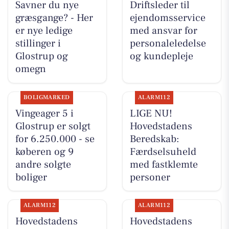
Savner du nye
Driftsleder til
græsgange? - Her
ejendomsservice
er nye ledige
med ansvar for
stillinger i
personaleledelse
Glostrup og
og kundepleje
omegn
BOLIGMARKED
ALARM112
Vingeager 5 i
LIGE NU!
Glostrup er solgt
Hovedstadens
for 6.250.000 - se
Beredskab:
køberen og 9
Færdselsuheld
andre solgte
med fastklemte
boliger
personer
ALARM112
ALARM112
Hovedstadens
Hovedstadens