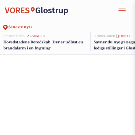
VORES
Glostrup
Seneste nyt ›
2 timer siden |
ALARM112
2 timer siden |
JOBNYT
Hovedstadens Beredskab: Der er udløst en
Savner du nye græsga
brandalarm i en bygning
ledige stillinger i Gl