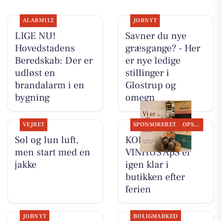
ALARM112
JOBNYT
LIGE NU!
Savner du nye
Hovedstadens
græsgange? - Her
Beredskab: Der er
er nye ledige
udløst en
stillinger i
brandalarm i en
Glostrup og
bygning
omegn
VEJRET
SPONSORERET
OPSLAGSTAVLEN
Sol og lun luft,
KOKKENS
men start med en
VINHUS ApS er
jakke
igen klar i
butikken efter
ferien
JOBNYT
BOLIGMARKED