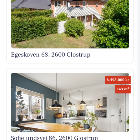
Egeskoven 68, 2600 Glostrup
6.495.000 kr
2
143 m
Sofielundsvej 86, 2600 Glostrup