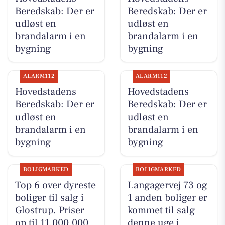
Beredskab: Der er
Beredskab: Der er
udløst en
udløst en
brandalarm i en
brandalarm i en
bygning
bygning
ALARM112
ALARM112
Hovedstadens
Hovedstadens
Beredskab: Der er
Beredskab: Der er
udløst en
udløst en
brandalarm i en
brandalarm i en
bygning
bygning
BOLIGMARKED
BOLIGMARKED
Top 6 over dyreste
Langagervej 73 og
boliger til salg i
1 anden boliger er
Glostrup. Priser
kommet til salg
op til 11.000.000
denne uge i