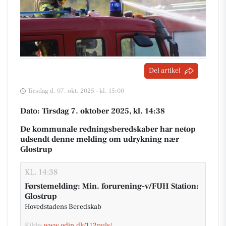
Del artikel
Tirsdag d. 07. okt. 2025 - kl. 15:00
Dato: Tirsdag 7. oktober 2025, kl. 14:38
De kommunale redningsberedskaber har netop
udsendt denne melding om udrykning nær
Glostrup
KL. 14:38
Førstemelding: Min. forurening-v/FUH Station:
Glostrup
Hovedstadens Beredskab
Kilde:
www.odin.dk/112puls/