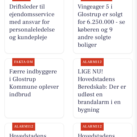
Driftsleder til
Vingeager 5 i
ejendomsservice
Glostrup er solgt
med ansvar for
for 6.250.000 - se
personaleledelse
køberen og 9
og kundepleje
andre solgte
boliger
FAKTA OM
ALARM112
Færre indbyggere
LIGE NU!
i Glostrup
Hovedstadens
Kommune oplever
Beredskab: Der er
indbrud
udløst en
brandalarm i en
bygning
ALARM112
ALARM112
Hovedstadens
Hovedstadens