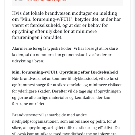
Hvis det lokale brandvæsen modtager en melding
om "Min. forurening-v/FUH", betyder det, at der har
været et færdselsuheld, og at der er behov for
oprydning efter ulykken for at minimere
forureningen i området.
Alarmerne foregår typisk i koder. Vi har forsøgt at forklare
koden, så du nemmere kan gennemskue hvorfor der er
udrykning i byen:
Min. forurening-v/FUH: Oprydning efter færdselsuheld
Når brandvæsenet ankommer til ulykkesstedet, vil de først
og fremmest sørge for at sikre området og minimere risikoen
for yderligere skader. Derefter vil de tage sig af oprydningen
og fjerne alle farlige materialer og kemikalier, der kan
forurene området.
Brandvæsenet vil samarbejde med andre
nødhjælpsorganisationer, som ambulance og politi, for at
sikre, at oprydningsarbejdet udføres sikkert og effektivt. De
vil også kommunikere med myndighederne og informere