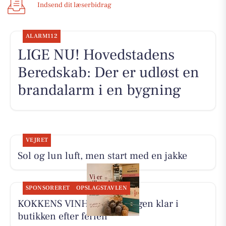
Indsend dit læserbidrag
ALARM112
LIGE NU! Hovedstadens
Beredskab: Der er udløst en
brandalarm i en bygning
VEJRET
Sol og lun luft, men start med en jakke
SPONSORERET
OPSLAGSTAVLEN
KOKKENS VINHUS ApS er igen klar i
butikken efter ferien