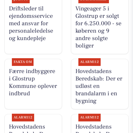
Driftsleder til
Vingeager 5 i
ejendomsservice
Glostrup er solgt
med ansvar for
for 6.250.000 - se
personaleledelse
køberen og 9
og kundepleje
andre solgte
boliger
FAKTA OM
ALARM112
Færre indbyggere
Hovedstadens
i Glostrup
Beredskab: Der er
Kommune oplever
udløst en
indbrud
brandalarm i en
bygning
ALARM112
ALARM112
Hovedstadens
Hovedstadens