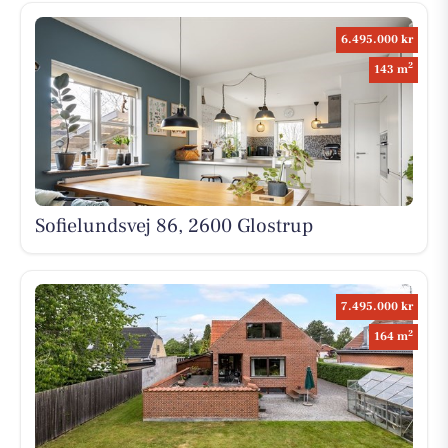
6.495.000 kr
2
143 m
Sofielundsvej 86, 2600 Glostrup
7.495.000 kr
2
164 m