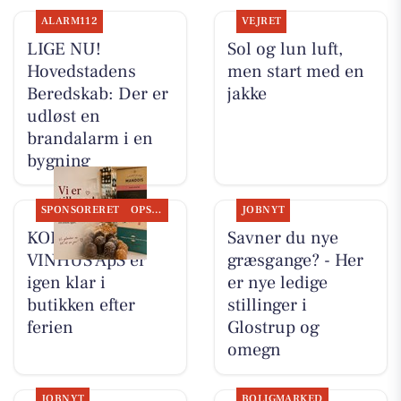
ALARM112
VEJRET
LIGE NU!
Sol og lun luft,
Hovedstadens
men start med en
Beredskab: Der er
jakke
udløst en
brandalarm i en
bygning
SPONSORERET
OPSLAGSTAVLEN
JOBNYT
KOKKENS
Savner du nye
VINHUS ApS er
græsgange? - Her
igen klar i
er nye ledige
butikken efter
stillinger i
ferien
Glostrup og
omegn
JOBNYT
BOLIGMARKED