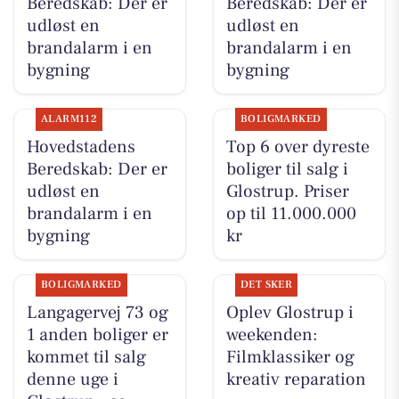
Beredskab: Der er
Beredskab: Der er
udløst en
udløst en
brandalarm i en
brandalarm i en
bygning
bygning
ALARM112
BOLIGMARKED
Hovedstadens
Top 6 over dyreste
Beredskab: Der er
boliger til salg i
udløst en
Glostrup. Priser
brandalarm i en
op til 11.000.000
bygning
kr
BOLIGMARKED
DET SKER
Langagervej 73 og
Oplev Glostrup i
1 anden boliger er
weekenden:
kommet til salg
Filmklassiker og
denne uge i
kreativ reparation