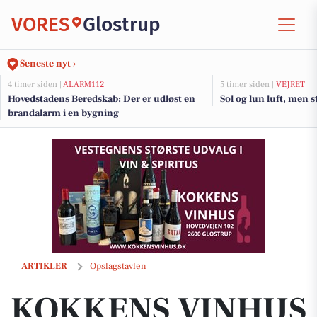
VORES
Glostrup
Seneste nyt ›
4 timer siden |
ALARM112
5 timer siden |
VEJRET
Hovedstadens Beredskab: Der er udløst en
Sol og lun luft, men 
brandalarm i en bygning
KOKKENS VINHUS ApS inviterer på smagsrejse med Pinot Noir-tilbud 
ARTIKLER
Opslagstavlen
KOKKENS VINHUS