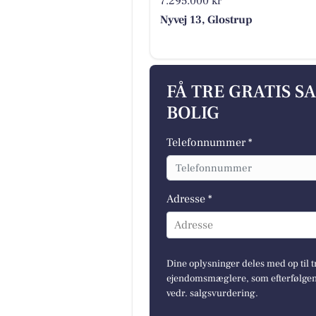
7.295.000 kr
Nyvej 13, Glostrup
FÅ TRE GRATIS S
BOLIG
Telefonnummer *
Adresse *
Adresse
Dine oplysninger deles med op til t
ejendomsmæglere, som efterfølgend
vedr. salgsvurdering.