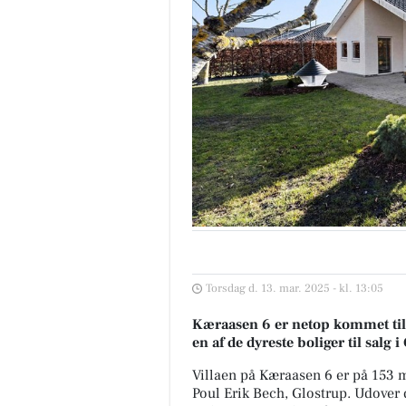
Torsdag d. 13. mar. 2025 - kl. 13:05
Kæraasen 6 er netop kommet til s
en af de dyreste boliger til salg i
Villaen på Kæraasen 6 er på 153
Poul Erik Bech, Glostrup. Udover d