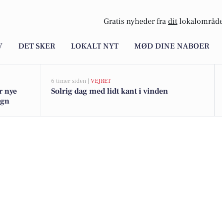
Gratis nyheder fra
dit
lokalområde
V
DET SKER
LOKALT NYT
MØD DINE NABOER
6 timer siden |
VEJRET
r nye
Solrig dag med lidt kant i vinden
egn