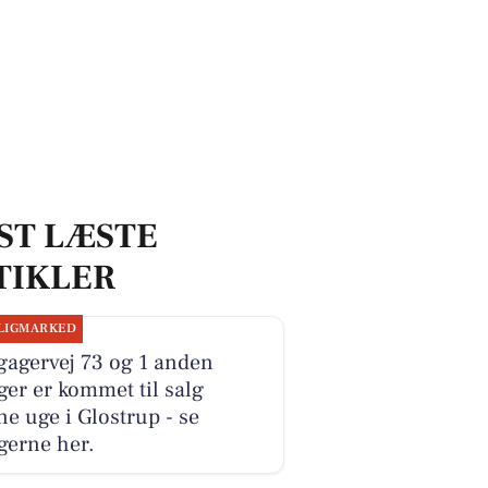
ST LÆSTE
TIKLER
LIGMARKED
gagervej 73 og 1 anden
ger er kommet til salg
e uge i Glostrup - se
gerne her.