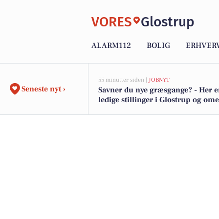
VORES
Glostrup
ALARM112
BOLIG
ERHVER
55 minutter siden |
JOBNYT
Seneste nyt ›
Savner du nye græsgange? - Her e
ledige stillinger i Glostrup og om