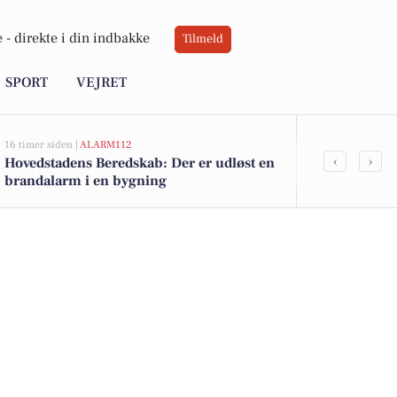
 -
direkte i din indbakke
Tilmeld
SPORT
VEJRET
16 timer siden |
ALARM112
21 timer siden |
A
‹
›
Hovedstadens Beredskab: Der er udløst en
Hovedstadens
brandalarm i en bygning
brandalarm 