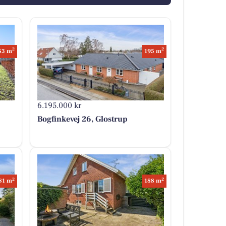
2
2
53 m
195 m
6.195.000 kr
Bogfinkevej 26, Glostrup
2
2
81 m
188 m