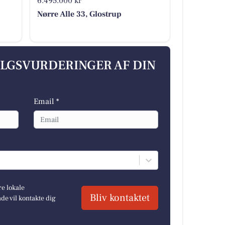
6.495.000 kr
Nørre Alle 33, Glostrup
ALGSVURDERINGER AF DIN
Email *
re lokale
Bliv kontaktet
e vil kontakte dig