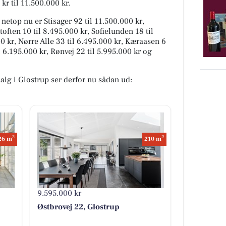
 kr til 11.500.000 kr.
 netop nu er Stisager 92 til 11.500.000 kr,
toften 10 til 8.495.000 kr, Sofielunden 18 til
00 kr, Nørre Alle 33 til 6.495.000 kr, Kæraasen 6
l 6.195.000 kr, Rønvej 22 til 5.995.000 kr og
salg i Glostrup ser derfor nu sådan ud:
2
2
26 m
210 m
9.595.000 kr
Østbrovej 22, Glostrup