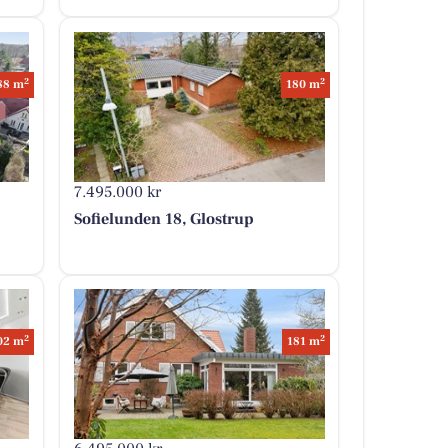
2
2
88 m
180 m
7.495.000 kr
Sofielunden 18, Glostrup
2
2
02 m
181 m