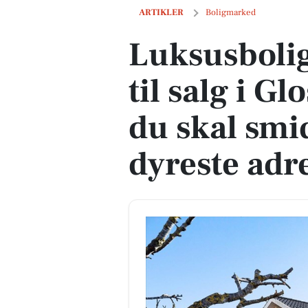
Luksusbolig netop kommet til salg i Gl
ARTIKLER
Boligmarked
Luksusboli
til salg i G
du skal smi
dyreste adr