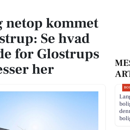
ostrup: Se hvad du skal smide for Glostrups dyreste adresser her
g netop kommet
lostrup: Se hvad
de for Glostrups
ME
esser her
AR
BO
Lan
boli
denn
boli