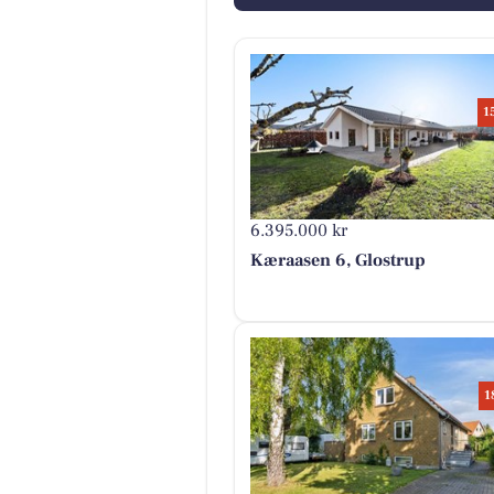
1
6.395.000 kr
Kæraasen 6, Glostrup
1