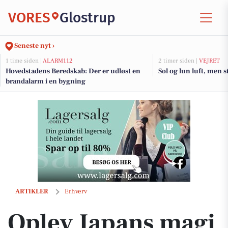
VORES
Glostrup
Seneste nyt ›
1 time siden |
ALARM112
2 timer siden |
VEJRET
Hovedstadens Beredskab: Der er udløst en
Sol og lun luft, men 
brandalarm i en bygning
Oplev Japans magi på familierejse med Jysk Rejsebureau
ARTIKLER
Erhverv
Oplev Japans magi