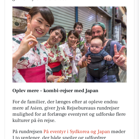
Oplev mere – kombi-rejser med Japan
For de familier, der længes efter at opleve endnu
mere af Asien, giver Jysk Rejsebureaus rundrejser
mulighed for at forlænge eventyret og udforske flere
kulturer på én rejse.
På rundrejsen
På eventyr i Sydkorea og Japan
møder
I to verdener, der både spejler og udfordrer