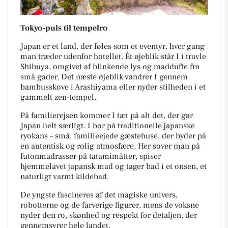
Tokyo-puls til tempelro
Japan er et land, der føles som et eventyr, hver gang
man træder udenfor hotellet. Ét øjeblik står I i travle
Shibuya, omgivet af blinkende lys og maddufte fra
små gader. Det næste øjeblik vandrer I gennem
bambusskove i Arashiyama eller nyder stilheden i et
gammelt zen-tempel.
På familierejsen kommer I tæt på alt det, der gør
Japan helt særligt. I bor på traditionelle japanske
ryokans – små, familieejede gæstehuse, der byder på
en autentisk og rolig atmosfære. Her sover man på
futonmadrasser på tatamimåtter, spiser
hjemmelavet japansk mad og tager bad i et onsen, et
naturligt varmt kildebad.
De yngste fascineres af det magiske univers,
robotterne og de farverige figurer, mens de voksne
nyder den ro, skønhed og respekt for detaljen, der
gennemsyrer hele landet.