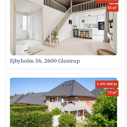
2
63 m
Ejbyholm 56, 2600 Glostrup
3.295.000 kr
2
72 m