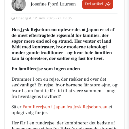
Josefine Fjord Laursen
Del artikel
Onsdag d. 12. nov. 2025 - kl. 19:06
Hos Jysk Rejsebureau oplever de, at Japan er et af
de mest eftertragtede rejsemål for familier, der
søger mere end sol og strand. Her venter et land
fyldt med kontraster, hvor moderne teknologi
møder gamle traditioner – og hvor hele familien
kan få oplevelser, der sætter sig fast for livet.
En familierejse som ingen anden
Drømmer I om en rejse, der rækker ud over det
sædvanlige? En rejse, hvor børnene får store øjne, og
hvor I som familie får tid til at være sammen – langt
fra hverdagens travlhed?
Så er
Familierejsen i Japan
fra Jysk Rejsebureau
et
oplagt valg for jer.
Her får I en rundrejse, der kombinerer det bedste af
Japans mange sider: fra Tokyo’s pulserende storbyliv