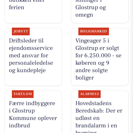
butikken efter
stillinger i
ferien
Glostrup og
omegn
JOBNYT
BOLIGMARKED
Driftsleder til
Vingeager 5 i
ejendomsservice
Glostrup er solgt
med ansvar for
for 6.250.000 - se
personaleledelse
køberen og 9
og kundepleje
andre solgte
boliger
FAKTA OM
ALARM112
Færre indbyggere
Hovedstadens
i Glostrup
Beredskab: Der er
Kommune oplever
udløst en
indbrud
brandalarm i en
bygning