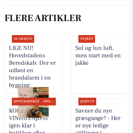
FLERE ARTIKLER
ALARM112
VEJRET
LIGE NU!
Sol og lun luft,
Hovedstadens
men start med en
Beredskab: Der er
jakke
udløst en
brandalarm i en
bygning
SPONSORERET
OPSLAGSTAVLEN
JOBNYT
KOKKENS
Savner du nye
VINHUS ApS er
græsgange? - Her
igen klar i
er nye ledige