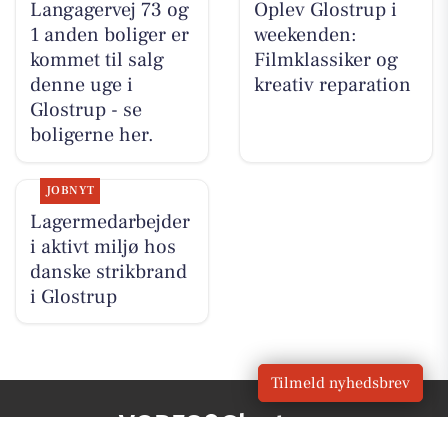
Langagervej 73 og
Oplev Glostrup i
1 anden boliger er
weekenden:
kommet til salg
Filmklassiker og
denne uge i
kreativ reparation
Glostrup - se
boligerne her.
JOBNYT
Lagermedarbejder
i aktivt miljø hos
danske strikbrand
i Glostrup
Tilmeld nyhedsbrev
VORES
Glostrup