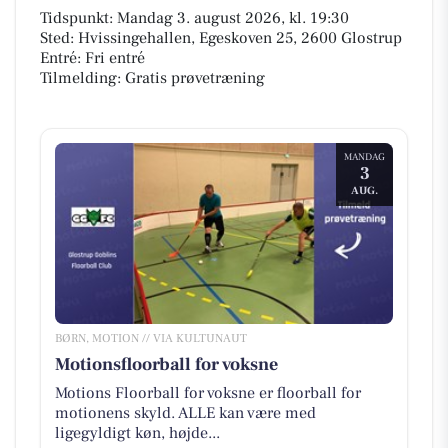
Tidspunkt: Mandag 3. august 2026, kl. 19:30
Sted: Hvissingehallen, Egeskoven 25, 2600 Glostrup
Entré: Fri entré
Tilmelding: Gratis prøvetræning
MANDAG
3
AUG.
BØRN, MOTION // VIA KULTUNAUT
Motionsfloorball for voksne
Motions Floorball for voksne er floorball for
motionens skyld. ALLE kan være med
ligegyldigt køn, højde...