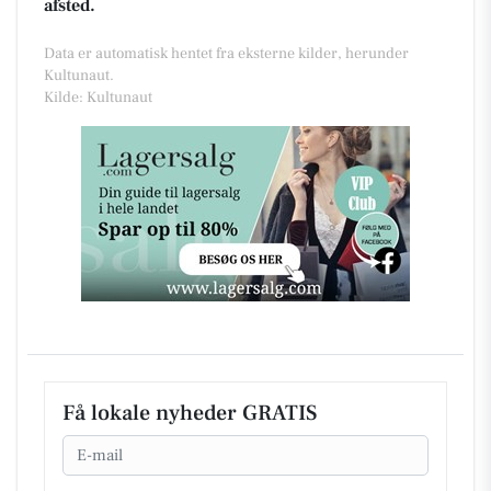
afsted.
Data er automatisk hentet fra eksterne kilder, herunder
Kultunaut.
Kilde: Kultunaut
Få lokale nyheder GRATIS
Email