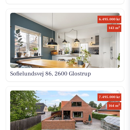
6.495.000 kr
2
143 m
Sofielundsvej 86, 2600 Glostrup
7.495.000 kr
2
164 m