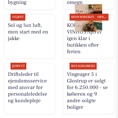
bygning
omegn
VEJRET
SPONSORERET
OPSLAGSTAVLEN
Sol og lun luft,
KOKKENS
men start med en
VINHUS ApS er
jakke
igen klar i
butikken efter
ferien
JOBNYT
BOLIGMARKED
Driftsleder til
Vingeager 5 i
ejendomsservice
Glostrup er solgt
med ansvar for
for 6.250.000 - se
personaleledelse
køberen og 9
og kundepleje
andre solgte
boliger