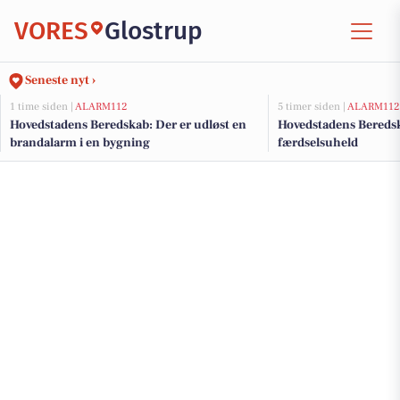
VORES
Glostrup
Seneste nyt ›
1 time siden |
ALARM112
5 timer siden |
ALARM112
Hovedstadens Beredskab: Der er udløst en
Hovedstadens Beredsk
brandalarm i en bygning
færdselsuheld