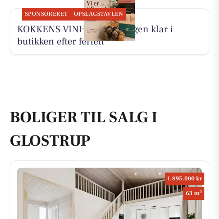
SPONSORERET
OPSLAGSTAVLEN
KOKKENS VINHUS ApS er igen klar i
butikken efter ferien
BOLIGER TIL SALG I
GLOSTRUP
1.895.000 kr
2
63 m