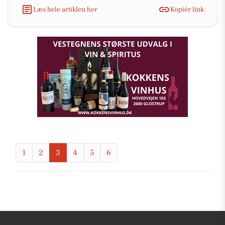
Læs hele artiklen her
Kopiér link
1
2
3
4
5
6