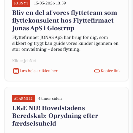
15-05-2026 13:59
JOBNYT
Bliv en del af vores flytteteam som
flyttekonsulent hos Flyttefirmaet
Jonas ApS i Glostrup
Flyttefirmaet JONAS ApS har brug for dig, som
sikkert og trygt kan guide vores kunder igennem en
stor omvæltning – deres flytning.
Kilde: JobNet
Læs hele artiklen her
Kopiér link
4 timer siden
ALARM112
LIGE NU! Hovedstadens
Beredskab: Oprydning efter
færdselsuheld