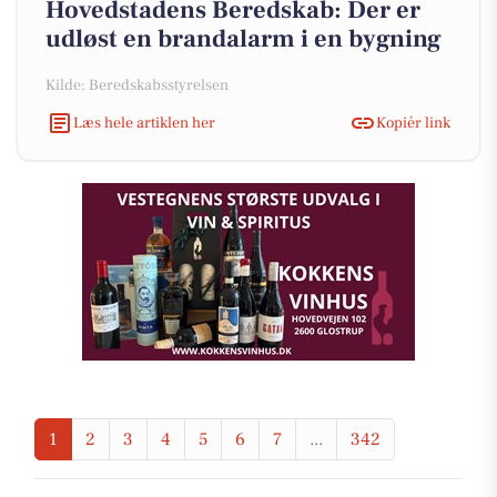
Hovedstadens Beredskab: Der er
udløst en brandalarm i en bygning
Kilde: Beredskabsstyrelsen
Læs hele artiklen her
Kopiér link
1
2
3
4
5
6
7
...
342