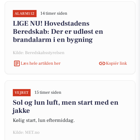
14 timer siden
ALARM112
LIGE NU! Hovedstadens
Beredskab: Der er udløst en
brandalarm i en bygning
Kilde: Beredskabsstyrelsen
Læs hele artiklen her
Kopiér link
15 timer siden
VEJRET
Sol og lun luft, men start med en
jakke
Kølig start, lun eftermiddag.
Kilde: MET.no