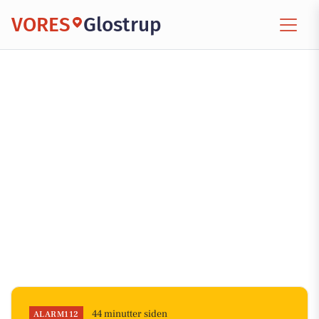
VORES
Glostrup
44 minutter siden
ALARM112