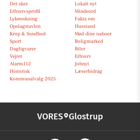
Det sker
Lokalt nyt
Erhvervsprofil
Mindeord
Lykønskning
Fakta om
Opslagstavlen
Husstand
Krop & Sundhed
Mød dine naboer
Sport
Boligmarked
Dagligvarer
Biler
Vejret
Erhverv
Alarm112
Jobnyt
Historisk
Læserbidrag
Kommunalvalg 2025
VORES
Glostrup