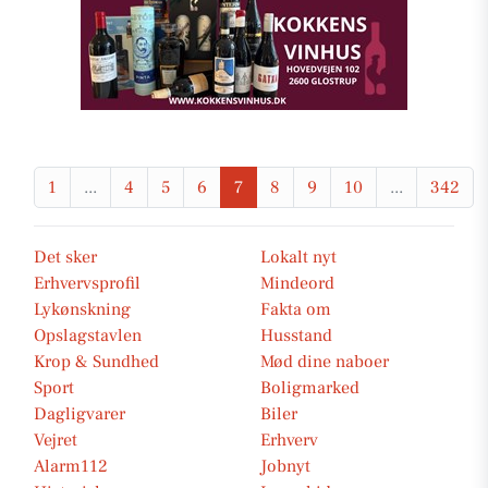
1
...
4
5
6
7
8
9
10
...
342
Det sker
Lokalt nyt
Erhvervsprofil
Mindeord
Lykønskning
Fakta om
Opslagstavlen
Husstand
Krop & Sundhed
Mød dine naboer
Sport
Boligmarked
Dagligvarer
Biler
Vejret
Erhverv
Alarm112
Jobnyt