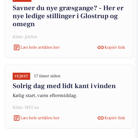
Savner du nye græsgange? - Her er
nye ledige stillinger i Glostrup og
omegn
Kilde: JobNet
Læs hele artiklen her
Kopiér link
17 timer siden
VEJRET
Solrig dag med lidt kant i vinden
Kølig start, varm eftermiddag.
Kilde: MET.no
Læs hele artiklen her
Kopiér link