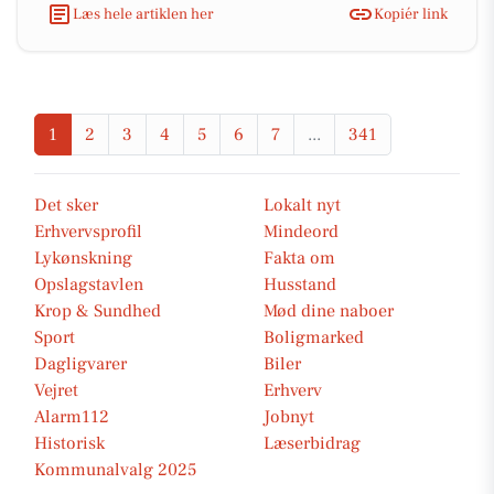
Læs hele artiklen her
Kopiér link
1
2
3
4
5
6
7
...
341
Det sker
Lokalt nyt
Erhvervsprofil
Mindeord
Lykønskning
Fakta om
Opslagstavlen
Husstand
Krop & Sundhed
Mød dine naboer
Sport
Boligmarked
Dagligvarer
Biler
Vejret
Erhverv
Alarm112
Jobnyt
Historisk
Læserbidrag
Kommunalvalg 2025