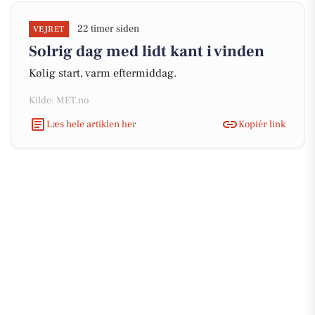
22 timer siden
VEJRET
Solrig dag med lidt kant i vinden
Kølig start, varm eftermiddag.
Kilde: MET.no
Læs hele artiklen her
Kopiér link