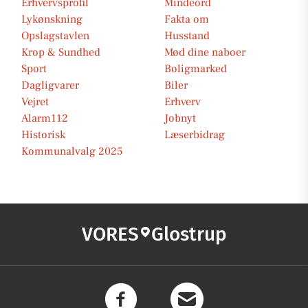
Erhvervsprofil
Mindeord
Lykønskning
Fakta om
Opslagstavlen
Husstand
Krop & Sundhed
Mød dine naboer
Sport
Boligmarked
Dagligvarer
Biler
Vejret
Erhverv
Alarm112
Jobnyt
Historisk
Læserbidrag
Kommunalvalg 2025
VORES
Glostrup