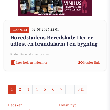
02-08-2026 22:01
ALARM112
Hovedstadens Beredskab: Der er
udløst en brandalarm i en bygning
Kilde: Beredskabsstyrelsen
Læs hele artiklen her
Kopiér link
1
2
3
4
5
6
7
...
341
Det sker
Lokalt nyt