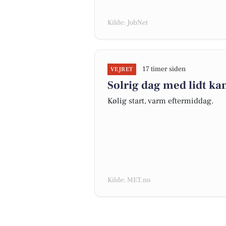
Kilde: JobNet
17 timer siden
VEJRET
Solrig dag med lidt kan
Kølig start, varm eftermiddag.
Kilde: MET.no