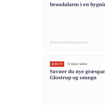
brandalarm i en bygni
Kilde: Beredskabsstyrelsen
11 timer siden
JOBNYT
Savner du nye græsgange
Glostrup og omegn