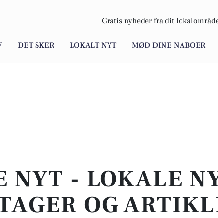
Gratis nyheder fra
dit
lokalområde
V
DET SKER
LOKALT NYT
MØD DINE NABOER
E NYT - LOKALE N
TAGER OG ARTIKL