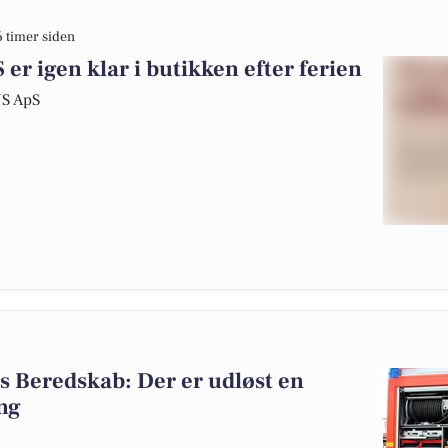
6 timer siden
 igen klar i butikken efter ferien
US ApS
 Beredskab: Der er udløst en
ng