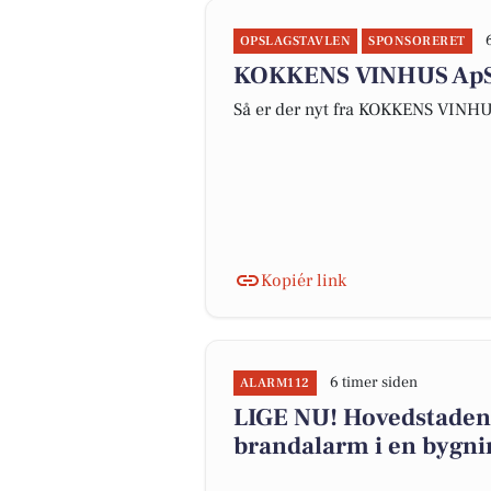
OPSLAGSTAVLEN
SPONSORERET
KOKKENS VINHUS ApS er
Så er der nyt fra KOKKENS VINH
Kopiér link
6 timer siden
ALARM112
LIGE NU! Hovedstadens
brandalarm i en bygni