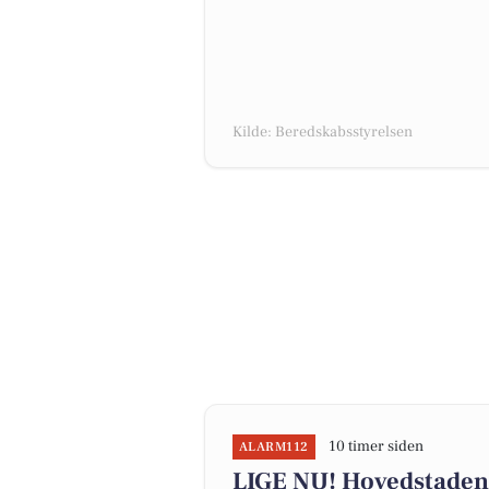
Kilde: Beredskabsstyrelsen
10 timer siden
ALARM112
LIGE NU! Hovedstadens