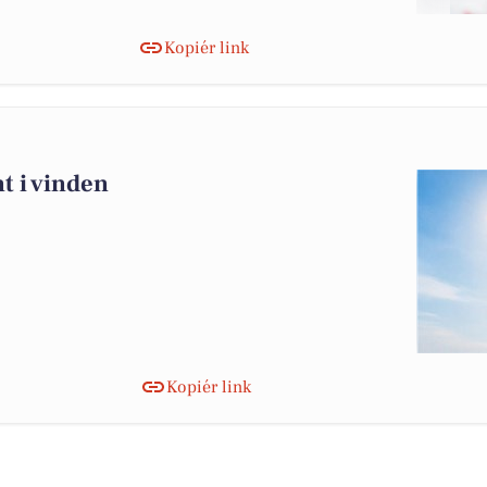
Kopiér link
t i vinden
Kopiér link