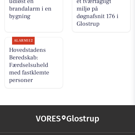
udløst en
et tværfagligt
brandalarm i en
miljø på
bygning
døgnafsnit 176 i
Glostrup
ALARM112
Hovedstadens
Beredskab:
Færdselsuheld
med fastklemte
personer
VORES
Glostrup