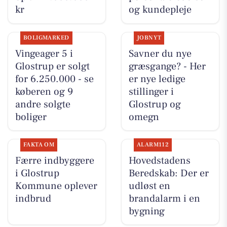
kr
og kundepleje
BOLIGMARKED
JOBNYT
Vingeager 5 i
Savner du nye
Glostrup er solgt
græsgange? - Her
for 6.250.000 - se
er nye ledige
køberen og 9
stillinger i
andre solgte
Glostrup og
boliger
omegn
FAKTA OM
ALARM112
Færre indbyggere
Hovedstadens
i Glostrup
Beredskab: Der er
Kommune oplever
udløst en
indbrud
brandalarm i en
bygning