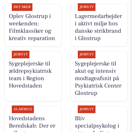
DET SKER
JOBNYT
Oplev Glostrup i
Lagermedarbejder
weekenden:
i aktivt miljø hos
Filmklassiker og
danske strikbrand
kreativ reparation
i Glostrup
JOBNYT
JOBNYT
Sygeplejerske til
Sygeplejerske til
ældrepsykiatrisk
akut og intensiv
team i Region
modtageafsnit på
Hovedstaden
Psykiatrisk Center
Glostrup
ALARM112
JOBNYT
Hovedstadens
Bliv
Beredskab: Der er
specialpsykolog i