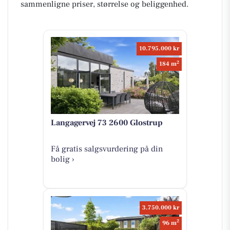
sammenligne priser, størrelse og beliggenhed.
10.795.000 kr
2
184 m
Langagervej 73 2600 Glostrup
Få gratis salgsvurdering på din
bolig ›
3.750.000 kr
2
96 m