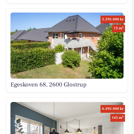
3.295.000 kr
2
72 m
Egeskoven 68, 2600 Glostrup
6.495.000 kr
2
143 m