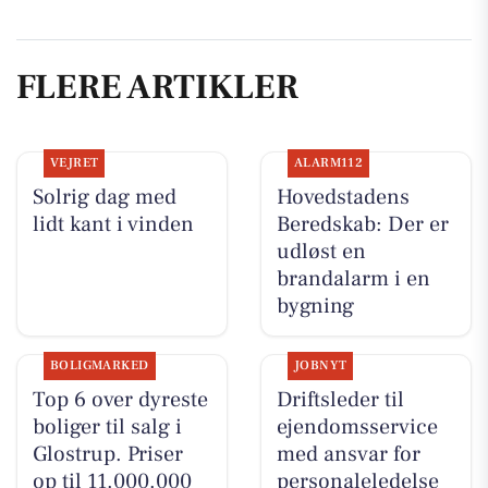
FLERE ARTIKLER
VEJRET
ALARM112
Solrig dag med
Hovedstadens
lidt kant i vinden
Beredskab: Der er
udløst en
brandalarm i en
bygning
BOLIGMARKED
JOBNYT
Top 6 over dyreste
Driftsleder til
boliger til salg i
ejendomsservice
Glostrup. Priser
med ansvar for
op til 11.000.000
personaleledelse