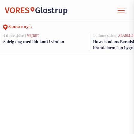
VORES
Glostrup
Seneste nyt ›
4 timer siden |
VEJRET
14 timer siden |
ALARM11
Solrig dag med lidt kant i vinden
Hovedstadens Beredsk
brandalarm i en bygn